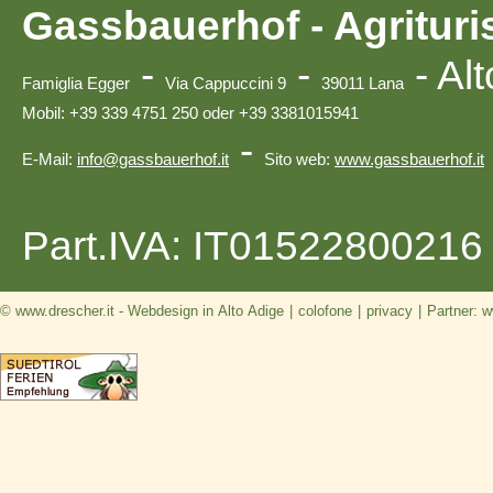
Gassbauerhof - Agritur
-
-
-
Alt
Famiglia Egger
Via Cappuccini 9
39011 Lana
Mobil: +39 339 4751 250 oder +39 3381015941
-
E-Mail:
info@gassbauerhof.it
Sito web:
www.gassbauerhof.it
Part.IVA: IT01522800216
© www.drescher.it - Webdesign in Alto Adige
|
colofone
|
privacy
|
Partner: w